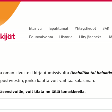
Etusivu
Tapahtumat
Yhteystiedot
SAK
kijät
Edunvalvonta
Historia
Liity jäseneksi
J
a oman sivustosi kirjautumissivulta
Unohditko tai haluatk
postiviestin, jonka kautta voit vaihtaa salasanan.
äsensivuille, voit tilata ne tällä lomakkeella.