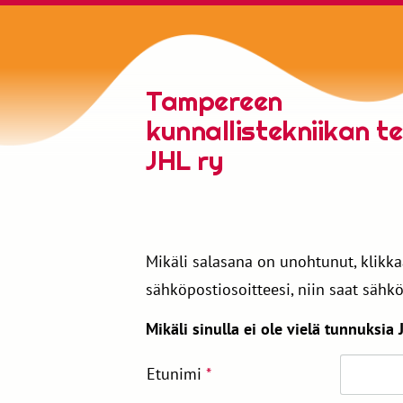
Siirry
sivun
sisältöön
Tampereen
kunnallistekniikan te
JHL ry
Mikäli salasana on unohtunut, klikka
sähköpostiosoitteesi, niin saat sähkö
Mikäli sinulla ei ole vielä tunnuksia J
Etunimi
*